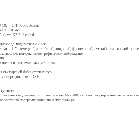
10,4" TFT Touch-Screen
 MB DDR RAM
Windows XP Embedded
дисковод, подключение к сети
темы ЧПУ: немецкий, английский, шведский, французский, русский, итальянский, норв
трастностью, интерактивное графическое изображение
ния
инения в экстремальных условиях
я стандартной библиотеки фигур
 конвертирование в DXF
ктующие
 технические данные), источник плазмы Max 200, автомат. регулирование высоты плазм
ководство по программированию и эксплуатации