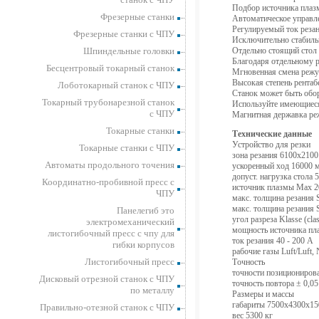
Подбор источника плаз
Фрезерные станки
Автоматическое управл
Регулируемый ток реза
Фрезерные станки с ЧПУ
Исключительно стабиль
Шпиндельные головки
Отдельно стоящий стол 
Благодаря отдельному 
Бесцентровый токарный станок
Мгновенная смена режу
Высокая степень рентаб
Лоботокарный станок с ЧПУ
Станок может быть обор
Токарный трубонарезной станок
Используйте имеющиеся
с ЧПУ
Магнитная державка ре
Токарные станки
Технические данные
Устройство для резки
Токарные станки с ЧПУ
зона резания 6100x210
Автоматы продольного точения
ускоренный ход 16000 
допуст. нагрузка стола 
Координатно-пробивной пресс с
источник плазмы Max 2
ЧПУ
макс. толщина резания S
макс. толщина резания S
Панелегиб это
угол разреза Klasse (cla
электромеханический
мощность источника пл
листогибочный пресс с чпу для
ток резания 40 - 200 А
гибки корпусов
рабочие газы Luft/Luft,
Листогибочный пресс
Tочность
точности позиционирован
Дисковый отрезной станок с ЧПУ
точность повтора ± 0,05 
по металлу
Размеры и массы
габариты 7500x4300x1
Правильно-отезной станок с ЧПУ
вес 5300 кг