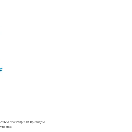
зорным планетарным приводом
уживания