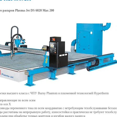
о раскроя Plasma-Jet DS 6020 Max 200
резки высшего класса с ЧПУ Burny Phantom и плазменной технологией Hypertherm
аправляющие по всем осям
по оси Х
иводы переменного тока по всем координатам с нетребующим техобслуживания безза
ы рассчитаны на непрерывную работу, износостойки и практически не требуют техобсл
одачи при обработке точных контуров и изгибов малого радиуса