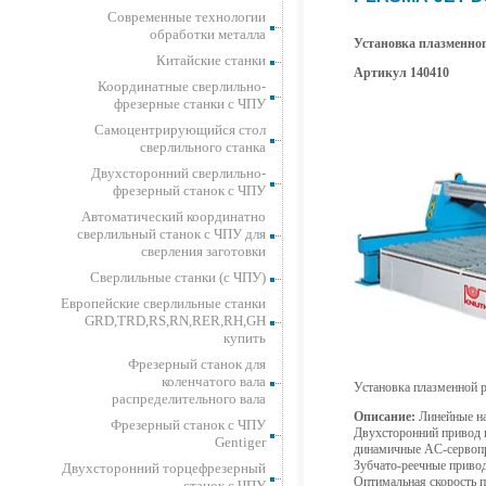
Современные технологии
обработки металла
Установка плазменног
Китайские станки
Артикул 140410
Координатные сверлильно-
фрезерные станки с ЧПУ
Самоцентрирующийся стол
сверлильного станка
Двухсторонний сверлильно-
фрезерный станок с ЧПУ
Автоматический координатно
сверлильный станок с ЧПУ для
сверления заготовки
Сверлильные станки (с ЧПУ)
Европейские сверлильные станки
GRD,TRD,RS,RN,RER,RH,GH
купить
Фрезерный станок для
коленчатого вала
Установка плазменной 
распределительного вала
Описание:
Линейные н
Фрезерный станок с ЧПУ
Двухсторонний привод 
Gentiger
динамичные AC-сервопр
Зубчато-реечные привод
Двухсторонний торцефрезерный
Оптимальная скорость п
станок с ЧПУ