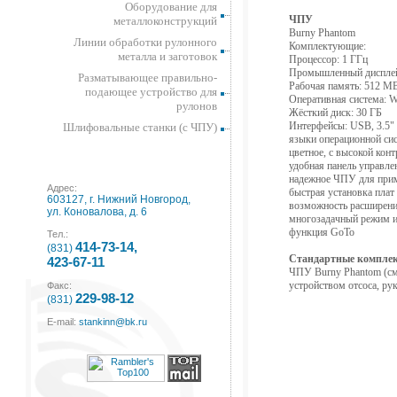
Оборудование для
ЧПУ
металлоконструкций
Burny Phantom
Линии обработки рулонного
Комплектующие:
металла и заготовок
Процессор: 1 ГГц
Промышленный дисплей 
Разматывающее правильно-
Рабочая память: 512
подающее устройство для
Оперативная система: 
рулонов
Жёсткий диск: 30 ГБ
Интерфейсы: USB, 3.5" 
Шлифовальные станки (с ЧПУ)
языки операционной сис
цветное, с высокой кон
удобная панель управле
надежное ЧПУ для прим
Адрес:
быстрая установка плат
603127, г. Нижний Новгород,
возможность расширени
ул. Коновалова, д. 6
многозадачный режим и
функция GoTo
Тел.:
414-73-14,
(831)
Стандартные компле
423-67-11
ЧПУ Burny Phantom (см.
устройством отсоса, ру
Факс:
229-98-12
(831)
E-mail:
stankinn@bk.ru