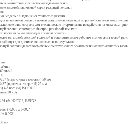
мы в соответсвии с решаемыми задачами резки
ение высотой плазменной струи режущей головки
ния
ная модель с выдающейся точностью резания
для плазменной резки с высокой допустимой нагрузкой и прочной стальной конструкции
расположеннию отсутствуют механические и термические воздействия на механизм прив
щей головки с помощью быстрой резьбовой замычки
ельности из за минимизации времени оснастки
удован газовой режущей головкой и дополнительным рабочим столом для газовой резки 
 таблицы для достижения оптимальных результатов
жущей головки делает возможным быструю смену режима резки от плазменного к газов
0 мм
мм/мин
560 кг/мІ
00
t.37 (старт с края заготовки) 50 мм
t.37 (просечка отверстий) 25 мм
ss) 4-5 nach (to) ISO 9013
азмы 30 кВт
 N2/Luft, N2/CO2, H35/N2
ия ± 0,05 / ± 0,002"
/ ± 0,002"
500 мм