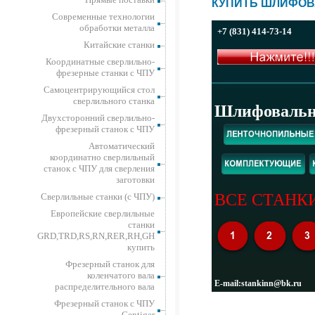
КУПИТЬ ШЛИФОВ
Современные технологии
обработки металла
+7 (831) 414-73-14
Китайские станки
Координатные сверлильно-
фрезерные станки с ЧПУ
Самоцентрирующийся стол
сверлильного станка
Шлифовально
Двухсторонний сверлильно-
фрезерный станок с ЧПУ
Автоматический
координатно сверлильный
станок с ЧПУ для сверления
заготовки
ВСЕ СТАНКИ
Сверлильные станки (с ЧПУ)
Европейские сверлильные
станки
GRD,TRD,RS,RN,RER,RH,GH
купить
Фрезерный станок для
коленчатого вала
E-mail:stankinn@bk.ru
распределительного вала
Фрезерный станок с ЧПУ
Gentiger