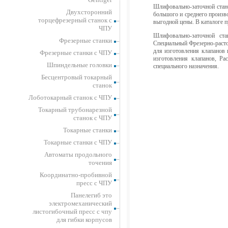
Шлифовально-заточной стано
Двухсторонний
большого и среднего произв
торцефрезерный станок с
выгодной цены. В каталоге 
ЧПУ
Шлифовально-заточной ста
Фрезерные станки
Специальный Фрезерно-расто
для изготовления клапанов 
Фрезерные станки с ЧПУ
изготовления клапанов, Ра
Шпиндельные головки
специального назначения.
Бесцентровый токарный
станок
Лоботокарный станок с ЧПУ
Токарный трубонарезной
станок с ЧПУ
Токарные станки
Токарные станки с ЧПУ
Автоматы продольного
точения
Координатно-пробивной
пресс с ЧПУ
Панелегиб это
электромеханический
листогибочный пресс с чпу
для гибки корпусов