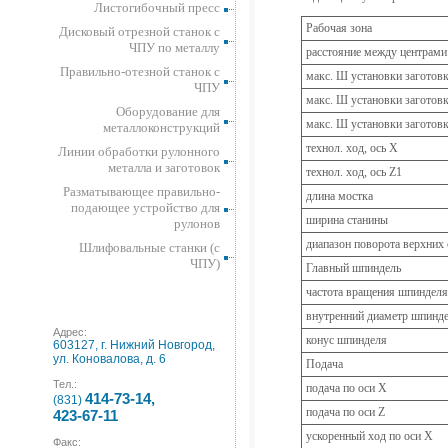
Листогибочный пресс
Рабочая зона
Дисковый отрезной станок с
ЧПУ по металлу
расстояние между центрами
Правильно-отезной станок с
макс. Ш установки заготовк
ЧПУ
макс. Ш установки заготов
Оборудование для
макс. Ш установки заготовк
металлоконструкций
технол. ход, ось X
Линии обработки рулонного
металла и заготовок
технол. ход, ось Z1
Разматывающее правильно-
длина мостка
подающее устройство для
ширина станины
рулонов
диапазон поворота верхних 
Шлифовальные станки (с
ЧПУ)
Главный шпиндель
частота вращения шпинделя
внутренний диаметр шпинд
Адрес:
конус шпинделя
603127, г. Нижний Новгород,
ул. Коновалова, д. 6
Подача
Тел.:
подача по оси X
414-73-14,
(831)
подача по оси Z
423-67-11
ускоренный ход по оси X
Факс: