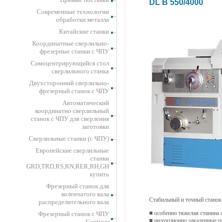
DL B 550/4000
Современные технологии
обработки металла
Китайские станки
Координатные сверлильно-
фрезерные станки с ЧПУ
Самоцентрирующийся стол
сверлильного станка
Двухсторонний сверлильно-
фрезерный станок с ЧПУ
Автоматический
координатно сверлильный
станок с ЧПУ для сверления
заготовки
Сверлильные станки (с ЧПУ)
Европейские сверлильные
станки
GRD,TRD,RS,RN,RER,RH,GH
купить
Фрезерный станок для
коленчатого вала
Cтабильный и точный станок
распределительного вала
■ особенно тяжелая станина
Фрезерный станок с ЧПУ
■ индyкциoннo зaкaленные 
Gentiger