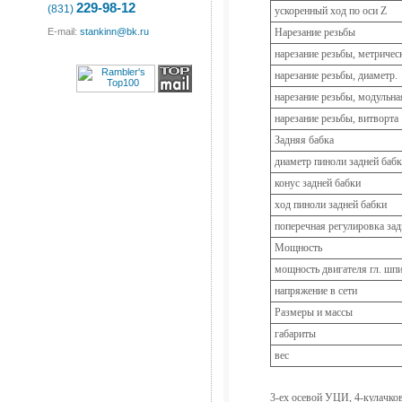
229-98-12
(831)
ускоренный ход по оси Z
E-mail:
stankinn@bk.ru
Нарезание резьбы
нарезание резьбы, метричес
нарезание резьбы, диаметр.
нарезание резьбы, модульна
нарезание резьбы, витворта
Задняя бабка
диаметр пиноли задней баб
конус задней бабки
ход пиноли задней бабки
поперечная регулировка зад
Мощность
мощность двигателя гл. шп
напряжение в сети
Размеры и массы
габариты
вес
3-ех осевой УЦИ, 4-кулачко